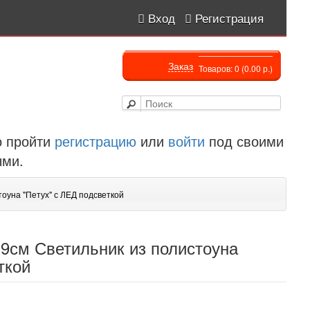
Вход
Регистрация
Заказ
Товаров: 0 (0.00 р.)
 пройти
регистрацию
или
войти
под своими
ыми.
оуна "Петух" с ЛЕД подсветкой
19см Светильник из полистоуна
ткой