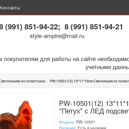
Контакты
8 (991) 851-94-22
;
8 (991) 851-94-21
style-ampire@mail.ru
 покупателям для работы на сайте необходимо
учетными данн
»
Светильники из полистоуна
PW-10501(12) 13*11*19см Светильник из полист
PW-10501(12) 13*11*
"Петух" с ЛЕД подсве
Модель:
PW-10501
Наличие:
Есть в наличии