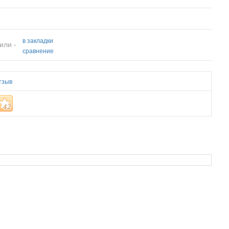
в закладки
или -
сравнение
тзыв