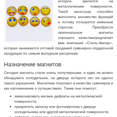
которое крепится на
металлические поверхности.
Такой аксессуар способен
выполнять множество функций
и потому пользуется немалым
спросом. Приобрести
оригинальные магниты
хорошего качествапредлагает
вам компания «Стиль-Ампир»,
которая занимается оптовой продажей сувенирно-подарочной
продукции по самым выгодным расценкам.
Назначение магнитов
Сегодня магниты стали очень популярными, и едва ли можно
обнаружить холодильник, на дверце которого нет ни одного
такого украшения. Магнитики покупают в качестве сувениров и
как напоминание о путешествиях. Также они помогут:
замаскировать мелкие дефекты на металлической
поверхности;
прикрепить записку или фотокарточку к дверце
холодильника или другой металлической поверхности;
добавить интерьеру индивидуальности и пр.