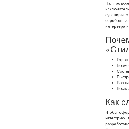
На протяже
исключитель
сувениры, 
серебряные
интерьера и 
Почем
«Сти
Гаран
Возмо
Систе
Быстр
Разны
Беспл
Как с
Чтобы офор
категорию 
разработана