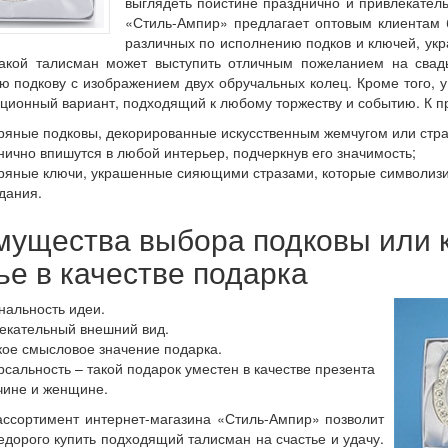
выглядеть поистине празднично и привлекатель
«Стиль-Ампир» предлагает оптовым клиентам 
различных по исполнению подков и ключей, ук
Такой талисман может выступить отличным пожеланием на свад
ю подкову с изображением двух обручальных колец. Кроме того, 
ционный вариант, подходящий к любому торжеству и событию. К п
ряные подковы, декорированные искусственным жемчугом или стра
нично впишутся в любой интерьер, подчеркнув его значимость;
ряные ключи, украшенные сияющими стразами, которые символизи
дания.
ущества выбора подковы или 
ье в качестве подарка
нальность идеи.
екательный внешний вид.
кое смысловое значение подарка.
сальность – такой подарок уместен в качестве презента
чине и женщине.
ссортимент интернет-магазина «Стиль-Ампир» позволит
едорого купить подходящий талисман на счастье и удачу.