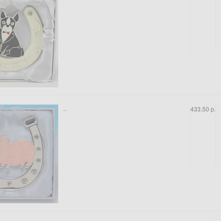
..
433.50 р.