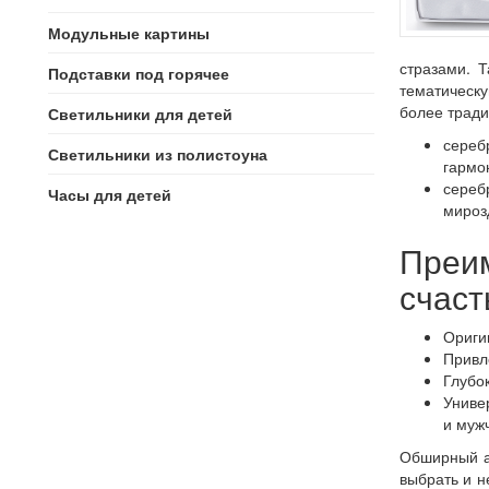
Модульные картины
стразами. 
Подставки под горячее
тематическу
более тради
Светильники для детей
сереб
Светильники из полистоуна
гармо
сереб
Часы для детей
мироз
Преим
счаст
Ориги
Привл
Глубо
Универ
и муж
Обширный а
выбрать и н