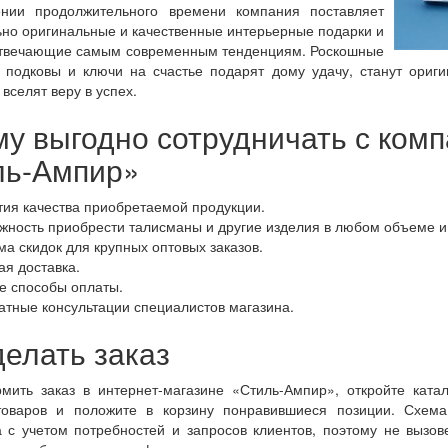
нии продолжительного времени компания поставляет
но оригинальные и качественные интерьерные подарки и
отвечающие самым современным тенденциям. Роскошные
 подковы и ключи на счастье подарят дому удачу, станут ори
вселят веру в успех.
у выгодно сотрудничать с ком
ль-Ампир»
тия качества приобретаемой продукции.
жность приобрести талисманы и другие изделия в любом объеме и
ма скидок для крупных оптовых заказов.
ая доставка.
е способы оплаты.
атные консультации специалистов магазина.
делать заказ
мить заказ в интернет-магазине «Стиль-Ампир», откройте ката
товаров и положите в корзину понравившиеся позиции. Схем
 с учетом потребностей и запросов клиентов, поэтому не вызове