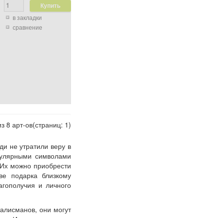
в закладки
сравнение
из 8 арт-ов(страниц: 1)
ди не утратили веру в
пулярными символами
 Их можно приобрести
ве подарка близкому
агополучия и личного
алисманов, они могут