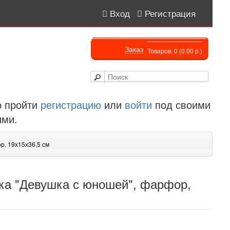
Вход
Регистрация
Заказ
Товаров: 0 (0.00 р.)
 пройти
регистрацию
или
войти
под своими
ыми.
р, 19х15х36,5 см
тка "Девушка с юношей", фарфор,