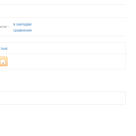
в закладки
или -
сравнение
тзыв