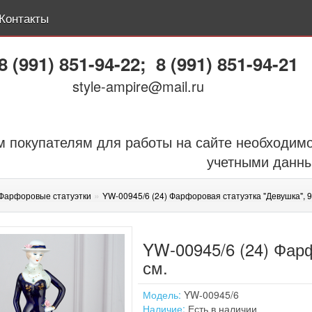
Контакты
8 (991) 851-94-22
;
8 (991) 851-94-21
style-ampire@mail.ru
 покупателям для работы на сайте необходимо
учетными данн
»
Фарфоровые статуэтки
YW-00945/6 (24) Фарфоровая статуэтка "Девушка", 9
YW-00945/6 (24) Фарф
см.
Модель:
YW-00945/6
Наличие:
Есть в наличии