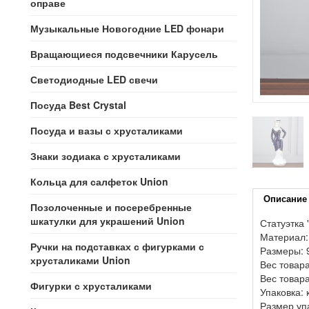
оправе
Музыкальные Новогодние LED фонари
Вращающиеся подсвечники Карусель
Светодиодные LED свечи
Посуда Best Crystal
Посуда и вазы с хрусталиками
Знаки зодиака с хрусталиками
Кольца для салфеток Union
Описание
Позолоченные и посеребренные
шкатулки для украшений Union
Статуэтка 
Материал:
Ручки на подставках с фигурками с
Размеры: 
хрусталиками Union
Вес товара
Вес товара
Фигурки с хрусталиками
Упаковка: 
Размер упа