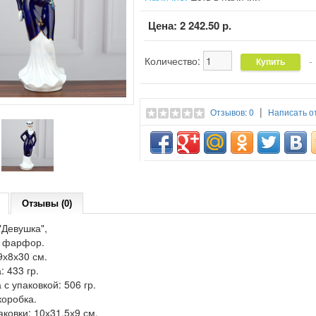
Цена:
2 242.50 р.
Количество:
- 
|
Отзывов: 0
Написать о
Отзывы (0)
"Девушка",
 фарфор.
9х8х30 см.
: 433 гр.
 с упаковкой: 506 гр.
коробка.
ковки: 10х31,5х9 см.