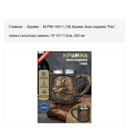
»
»
Главная
Кружки
M-PW-10611 (18) Кружка Знак зодиака "Рак",
нерж.сталь/искус.камень 15*10*11,5см, 430 мл