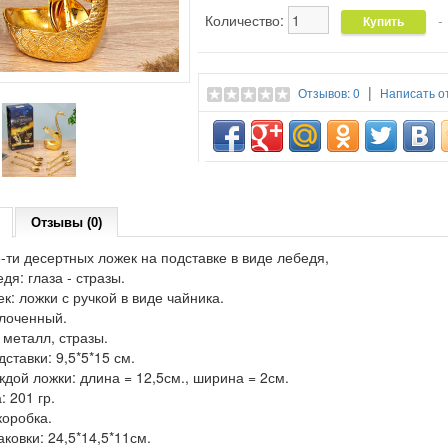
Количество:
- 
|
Отзывов: 0
Написать о
Отзывы (0)
-ти десертных ложек на подставке в виде лебедя,
дя: глаза - стразы.
к: ложки с ручкой в виде чайника.
олоченный.
 металл, стразы.
ставки: 9,5*5*15 см.
дой ложки: длина = 12,5см., ширина = 2см.
: 201 гр.
коробка.
ковки: 24,5*14,5*11см.