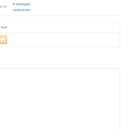
в закладки
или -
сравнение
тзыв