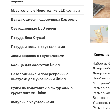
оправе
Музыкальные Новогодние LED фонари
Вращающиеся подсвечники Карусель
Светодиодные LED свечи
Посуда Best Crystal
Посуда и вазы с хрусталиками
Описание
Знаки зодиака с хрусталиками
Набор из 6
Кольца для салфеток Union
Декор лебе
Декор ложе
Позолоченные и посеребренные
Цвет: поз
шкатулки для украшений Union
Материал:
Ручки на подставках с фигурками с
Размер под
хрусталиками Union
Размер каж
Вес товара
Фигурки с хрусталиками
Упаковка: 
Размер упа