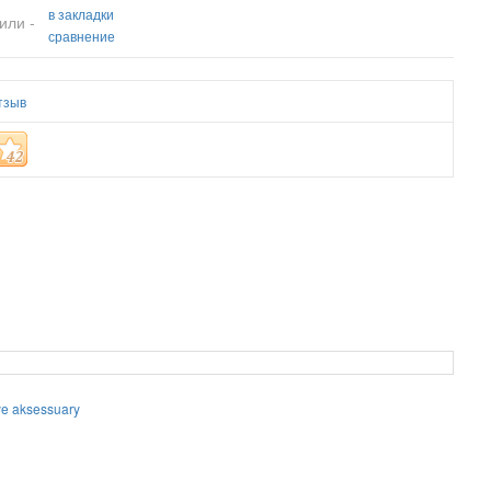
в закладки
или -
сравнение
тзыв
e aksessuary