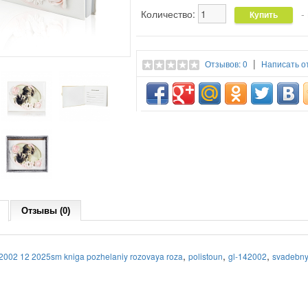
Количество:
- 
|
Отзывов: 0
Написать о
Отзывы (0)
,
,
,
2002 12 2025sm kniga pozhelaniy rozovaya roza
polistoun
gl-142002
svadebny